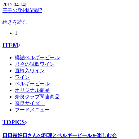
2015.04.14
|
王子の欧州訪問記
続きを読む
1
ITEM
樽詰ベルギービール
只今の試飲ワイン
直輸入ワイン
ワイン
ベルギービール
オリジナル商品
奈良クラブ関連商品
奈良サイダー
フードメニュー
TOPICS
日日是好日さんの料理とベルギービールを楽しむ会