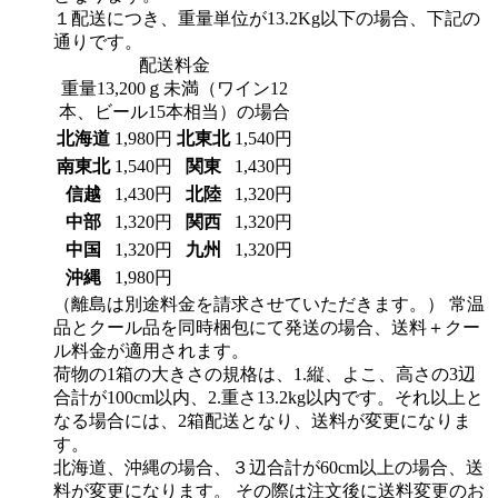
１配送につき、重量単位が13.2Kg以下の場合、下記の
通りです。
配送料金
重量13,200ｇ未満（ワイン12
本、ビール15本相当）の場合
北海道
1,980円
北東北
1,540円
南東北
1,540円
関東
1,430円
信越
1,430円
北陸
1,320円
中部
1,320円
関西
1,320円
中国
1,320円
九州
1,320円
沖縄
1,980円
（離島は別途料金を請求させていただきます。）
常温
品とクール品を同時梱包にて発送の場合、送料＋クー
ル料金が適用されます。
荷物の1箱の大きさの規格は、1.縦、よこ、高さの3辺
合計が100cm以内、2.重さ13.2kg以内です。それ以上と
なる場合には、2箱配送となり、送料が変更になりま
す。
北海道、沖縄の場合、３辺合計が60cm以上の場合、送
料が変更になります。 その際は注文後に送料変更のお