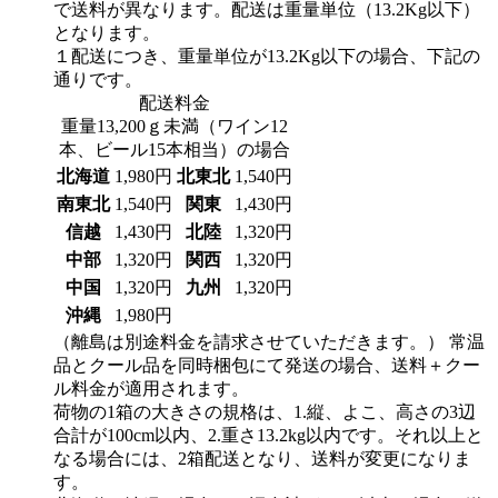
で送料が異なります。配送は重量単位（13.2Kg以下）
となります。
１配送につき、重量単位が13.2Kg以下の場合、下記の
通りです。
配送料金
重量13,200ｇ未満（ワイン12
本、ビール15本相当）の場合
北海道
1,980円
北東北
1,540円
南東北
1,540円
関東
1,430円
信越
1,430円
北陸
1,320円
中部
1,320円
関西
1,320円
中国
1,320円
九州
1,320円
沖縄
1,980円
（離島は別途料金を請求させていただきます。）
常温
品とクール品を同時梱包にて発送の場合、送料＋クー
ル料金が適用されます。
荷物の1箱の大きさの規格は、1.縦、よこ、高さの3辺
合計が100cm以内、2.重さ13.2kg以内です。それ以上と
なる場合には、2箱配送となり、送料が変更になりま
す。