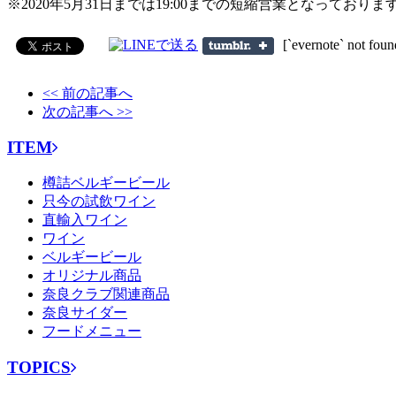
※2020年5月31日までは19:00までの短縮営業となっておりま
[`evernote` not foun
<< 前の記事へ
次の記事へ >>
ITEM
樽詰ベルギービール
只今の試飲ワイン
直輸入ワイン
ワイン
ベルギービール
オリジナル商品
奈良クラブ関連商品
奈良サイダー
フードメニュー
TOPICS