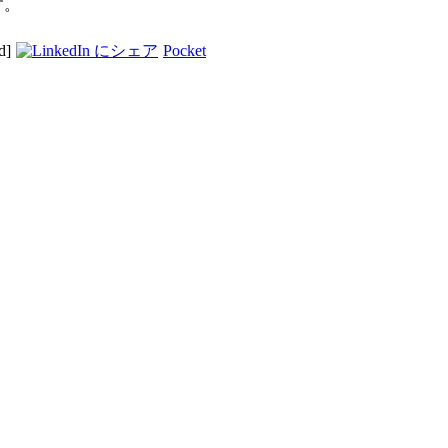
す。
d]
Pocket