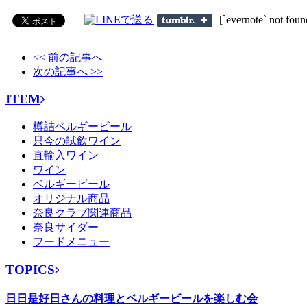
[`evernote` not foun
<< 前の記事へ
次の記事へ >>
ITEM
樽詰ベルギービール
只今の試飲ワイン
直輸入ワイン
ワイン
ベルギービール
オリジナル商品
奈良クラブ関連商品
奈良サイダー
フードメニュー
TOPICS
日日是好日さんの料理とベルギービールを楽しむ会