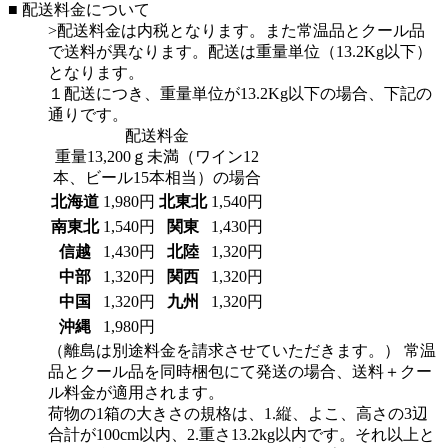
■ 配送料金について
>配送料金は内税となります。また常温品とクール品
で送料が異なります。配送は重量単位（13.2Kg以下）
となります。
１配送につき、重量単位が13.2Kg以下の場合、下記の
通りです。
配送料金
重量13,200ｇ未満（ワイン12
本、ビール15本相当）の場合
北海道
1,980円
北東北
1,540円
南東北
1,540円
関東
1,430円
信越
1,430円
北陸
1,320円
中部
1,320円
関西
1,320円
中国
1,320円
九州
1,320円
沖縄
1,980円
（離島は別途料金を請求させていただきます。）
常温
品とクール品を同時梱包にて発送の場合、送料＋クー
ル料金が適用されます。
荷物の1箱の大きさの規格は、1.縦、よこ、高さの3辺
合計が100cm以内、2.重さ13.2kg以内です。それ以上と