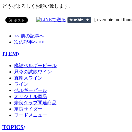
どうぞよろしくお願い致します。
[`evernote` not foun
<< 前の記事へ
次の記事へ >>
ITEM
樽詰ベルギービール
只今の試飲ワイン
直輸入ワイン
ワイン
ベルギービール
オリジナル商品
奈良クラブ関連商品
奈良サイダー
フードメニュー
TOPICS