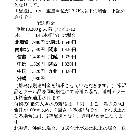
となります。
１配送につき、重量単位が13.2Kg以下の場合、下記の
通りです。
配送料金
重量13,200ｇ未満（ワイン12
本、ビール15本相当）の場合
北海道
1,980円
北東北
1,540円
南東北
1,540円
関東
1,430円
信越
1,430円
北陸
1,320円
中部
1,320円
関西
1,320円
中国
1,320円
九州
1,320円
沖縄
1,980円
（離島は別途料金を請求させていただきます。）
常温
品とクール品を同時梱包にて発送の場合、送料＋クー
ル料金が適用されます。
荷物の1箱の大きさの規格は、1.縦、よこ、高さの3辺
合計が100cm以内、2.重さ13.2kg以内です。それ以上と
なる場合には、2箱配送となり、送料が変更になりま
す。
北海道、沖縄の場合、３辺合計が60cm以上の場合、送