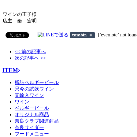
ワインの王子様
店主 粂 宏明
[`evernote` not foun
<< 前の記事へ
次の記事へ >>
ITEM
樽詰ベルギービール
只今の試飲ワイン
直輸入ワイン
ワイン
ベルギービール
オリジナル商品
奈良クラブ関連商品
奈良サイダー
フードメニュー